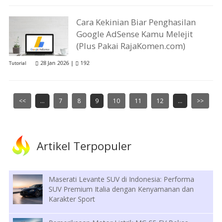
Cara Kekinian Biar Penghasilan
Google AdSense Kamu Melejit
(Plus Pakai RajaKomen.com)
28 Jan 2026 |
192
Tutorial
<<
...
7
8
9
10
11
12
...
>>
Artikel Terpopuler
Maserati Levante SUV di Indonesia: Performa
SUV Premium Italia dengan Kenyamanan dan
Karakter Sport