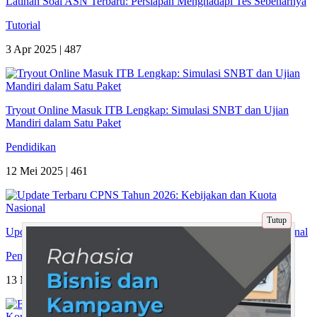
Latihan Soal ASN Terbaru: Persiapan Menghadapi Tes Sebenarnya
Tutorial
3 Apr 2025 |
487
Tryout Online Masuk ITB Lengkap: Simulasi SNBT dan Ujian
Mandiri dalam Satu Paket
Pendidikan
12 Mei 2025 |
461
Tutup
Update Terbaru CPNS Tahun 2026: Kebijakan dan Kuota Nasional
Pendidikan
13 Mei 2025 |
477