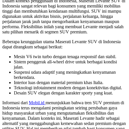
Dalam konteks penggunaan di Indonesia, Maserati Levante SUV di
Indonesia sangat relevan bagi konsumen yang memiliki mobilitas
tinggi dan membutuhkan kendaraan multifungsi. SUV ini mampu
digunakan untuk aktivitas bisnis, perjalanan keluarga, hingga
perjalanan jarak jauh tanpa mengorbankan kenyamanan maupun
performa. Fleksibilitas inilah yang membuat Levante menjadi salah
satu pilihan menarik di segmen SUV premium.
Beberapa keunggulan utama Maserati Levante SUV di Indonesia
dapat dirangkum sebagai berikut:
Mesin V6 twin turbo dengan tenaga responsif dan stabil.
Sistem penggerak all-wheel drive untuk berbagai kondisi
jalan.
Suspensi udara adaptif yang meningkatkan kenyamanan
berkendara.
Interior luas dengan material premium khas Italia.
Teknologi infotainment modern dengan konektivitas digital.
Desain SUV elegan dengan karakter sporty yang kuat.
Informasi dari
Mobil.id
menunjukkan bahwa tren SUV premium di
Indonesia terus mengalami peningkatan seiring perubahan gaya
hidup masyarakat urban yang mengutamakan fleksibilitas dan
kenyamanan. Dalam konteks ini, Maserati Levante hadir sebagai
alternatif yang menggabungkan kemewahan sedan premium dengan
utilitas SUV. Hal ini memberikan nilai tambah bagi konsumen yang