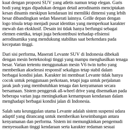
kuat dengan proporsi SUV yang atletis namun tetap elegan. Garis
bodi yang tegas dipadukan dengan detail aerodinamis menciptakan
kesan dinamis meskipun kendaraan ini memiliki dimensi yang lebih
besar dibandingkan sedan Maserati lainnya. Grille depan dengan
logo trisula tetap menjadi pusat identitas yang memperkuat karakter
mewah dan eksklusif. Desain ini tidak hanya berfungsi sebagai
elemen estetika, tetapi juga berkontribusi terhadap efisiensi
aerodinamika yang mendukung stabilitas saat berkendara pada
kecepatan tinggi.
Dari sisi performa, Maserati Levante SUV di Indonesia dibekali
dengan mesin berteknologi tinggi yang mampu menghasilkan tenaga
besar. Varian tertentu menggunakan mesin V6 twin turbo yang
memberikan akselerasi responsif sekaligus tetap stabil dalam
berbagai kondisi jalan. Karakter ini membuat Levante tidak hanya
cocok untuk penggunaan perkotaan, tetapi juga untuk perjalanan
jarak jauh yang membutuhkan tenaga dan kenyamanan secara
bersamaan. Sistem penggerak all-wheel drive yang disematkan pada
beberapa varian juga meningkatkan kemampuan kendaraan dalam
menghadapi berbagai kondisi jalan di Indonesia.
Salah satu keunggulan utama Levante adalah sistem suspensi udara
adaptif yang dirancang untuk memberikan keseimbangan antara
kenyamanan dan performa. Sistem ini memungkinkan pengemudi
menyesuaikan tinggi kendaraan serta karakter redaman sesuai