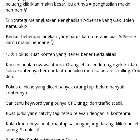
peluang klik iklan makin besar. Itu artinya = penghasilan makin
nambah 🍹
🚀 Strategi Meningkatkan Penghasilan AdSense yang Gak Boleh
Kamu Skip
Berikut beberapa langkah yang harus kamu terapin biar AdSense
kamu makin nendang 👇
1. 🎯 Fokus Buat Konten yang Bener-bener Berkualitas
Konten adalah nyawa utama. Orang lebih cenderung ngeklik iklan
kalau kontennya bermanfaat dan bikin mereka betah scrolling. Co
deh:
Fokus di niche yang dicari banyak orang tapi belum banyak
kontennya.
Cari tahu keyword yang punya CPC tinggi dan traffic stabil.
Buat judul yang catchy tapi tetep relevan dengan isi kontenmu.
Kalau kontennya udah mantap → pengunjung datang, klik iklan leb
sering. Simple. 💡
2. 🧠 Bikin Struktur Web yang Sticky