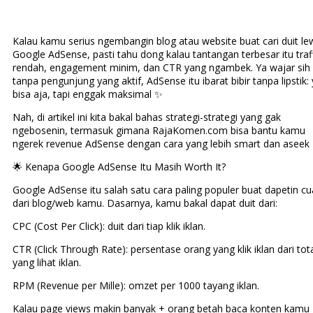
Kalau kamu serius ngembangin blog atau website buat cari duit le
Google AdSense, pasti tahu dong kalau tantangan terbesar itu traf
rendah, engagement minim, dan CTR yang ngambek. Ya wajar si
tanpa pengunjung yang aktif, AdSense itu ibarat bibir tanpa lipstik:
bisa aja, tapi enggak maksimal ✨
Nah, di artikel ini kita bakal bahas strategi-strategi yang gak
ngebosenin, termasuk gimana RajaKomen.com bisa bantu kamu
ngerek revenue AdSense dengan cara yang lebih smart dan aseek 
🌟 Kenapa Google AdSense Itu Masih Worth It?
Google AdSense itu salah satu cara paling populer buat dapetin c
dari blog/web kamu. Dasarnya, kamu bakal dapat duit dari:
CPC (Cost Per Click): duit dari tiap klik iklan.
CTR (Click Through Rate): persentase orang yang klik iklan dari tot
yang lihat iklan.
RPM (Revenue per Mille): omzet per 1000 tayang iklan.
Kalau page views makin banyak + orang betah baca konten kamu