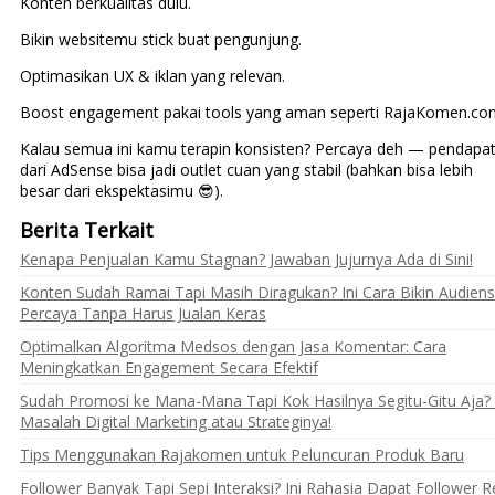
Konten berkualitas dulu.
Bikin websitemu stick buat pengunjung.
Optimasikan UX & iklan yang relevan.
Boost engagement pakai tools yang aman seperti RajaKomen.co
Kalau semua ini kamu terapin konsisten? Percaya deh — pendapa
dari AdSense bisa jadi outlet cuan yang stabil (bahkan bisa lebih
besar dari ekspektasimu 😎).
Berita Terkait
Kenapa Penjualan Kamu Stagnan? Jawaban Jujurnya Ada di Sini!
Konten Sudah Ramai Tapi Masih Diragukan? Ini Cara Bikin Audiens
Percaya Tanpa Harus Jualan Keras
Optimalkan Algoritma Medsos dengan Jasa Komentar: Cara
Meningkatkan Engagement Secara Efektif
Sudah Promosi ke Mana-Mana Tapi Kok Hasilnya Segitu-Gitu Aja? 
Masalah Digital Marketing atau Strateginya!
Tips Menggunakan Rajakomen untuk Peluncuran Produk Baru
Follower Banyak Tapi Sepi Interaksi? Ini Rahasia Dapat Follower R