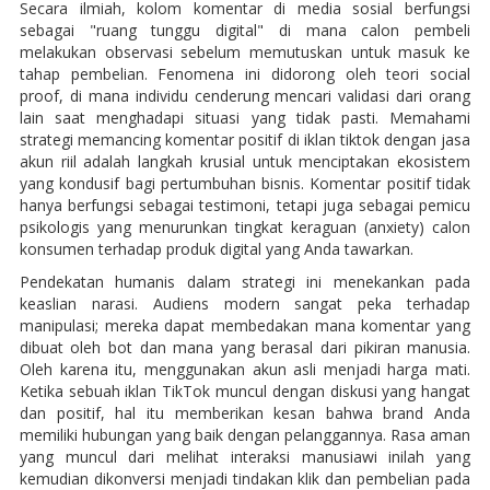
Secara ilmiah, kolom komentar di media sosial berfungsi
sebagai "ruang tunggu digital" di mana calon pembeli
melakukan observasi sebelum memutuskan untuk masuk ke
tahap pembelian. Fenomena ini didorong oleh teori social
proof, di mana individu cenderung mencari validasi dari orang
lain saat menghadapi situasi yang tidak pasti. Memahami
strategi memancing komentar positif di iklan tiktok dengan jasa
akun riil adalah langkah krusial untuk menciptakan ekosistem
yang kondusif bagi pertumbuhan bisnis. Komentar positif tidak
hanya berfungsi sebagai testimoni, tetapi juga sebagai pemicu
psikologis yang menurunkan tingkat keraguan (anxiety) calon
konsumen terhadap produk digital yang Anda tawarkan.
Pendekatan humanis dalam strategi ini menekankan pada
keaslian narasi. Audiens modern sangat peka terhadap
manipulasi; mereka dapat membedakan mana komentar yang
dibuat oleh bot dan mana yang berasal dari pikiran manusia.
Oleh karena itu, menggunakan akun asli menjadi harga mati.
Ketika sebuah iklan TikTok muncul dengan diskusi yang hangat
dan positif, hal itu memberikan kesan bahwa brand Anda
memiliki hubungan yang baik dengan pelanggannya. Rasa aman
yang muncul dari melihat interaksi manusiawi inilah yang
kemudian dikonversi menjadi tindakan klik dan pembelian pada