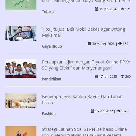
untuk Meningkatkan Daya Saing Ecommerce
15 Jan 2026 |
121
Tutorial
Tips Jitu Jual Beli Mobil Bekas agar Untung
Maksimal
30 Maret 2026 |
139
Gaya Hidup
Persiapkan Ujian dengan Tryout Online PPKn
SD yang Efektif dan Menyenangkan
17 Jun 2025 |
360
Pendidikan
Beberapa Jenis Sablon Bagus Dan Tahan
Lama
15 Jan 2022 |
1528
Fashion
Strategi Latihan Soal STPN Berbasis Online
untuk Meningkatkan Daya Saing Peserta