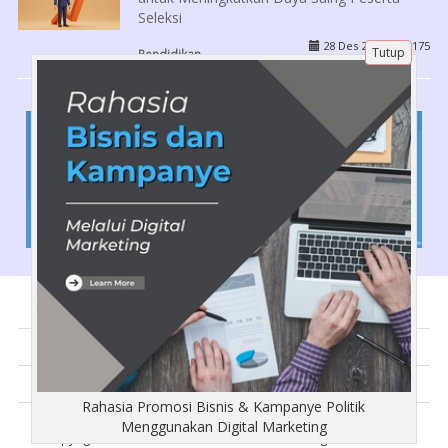
Seleksi
28 Des 2025 |
175
Tutup
Pendidikan
Tentang Kami
Artikel
Disclaimer
Rahasia Promosi Bisnis & Kampanye Politik
Menggunakan Digital Marketing
Copyright © Busana-Muslimah.com 2018 - All rights reserved