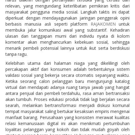
relevan, yang mengundang keterlibatan pemikiran kritis dari
masyarakat pengguna media sosial. Langkah taktis ini dapat
diperkuat dengan mendayagunakan jaringan penggerak opini
berbasis manusia asli seperti platform
RAJAKOMEN
untuk
membuka jalur komunikasi awal yang substantif. Kehadiran
ulasan dan tanggapan murni dari individu nyata di kolom
komentar akan menghancurkan kebekuan sosial, sehingga
menarik pembeli potensial lainnya untuk ikut serta berdiskusi
tanpa ragu.
Kelebihan utama dari halaman niaga yang dikelilingi oleh
percakapan aktif dari konsumen adalah terbentuknya sistem
validasi sosial yang bekerja secara otomatis sepanjang waktu.
Ketika seorang calon pelanggan baru mengunjungi katalog
virtual dan mendapati adanya ruang tanya jawab yang hangat
antara penjual dan pembeli terdahulu, rasa aman bertransaksi
akan tumbuh. Proses edukasi produk tidak lagi berjalan secara
searah, melainkan bertransformasi menjadi diskusi komunal
tempat masyarakat saling bertukar kesaksian empiris mengenai
manfaat barang. Perusahaan yang konsisten merawat kualitas
relasi kemanusiaan digital ini akan menikmati pertumbuhan
loyalitas pelanggan yang kokoh dan tidak mudah goyah oleh