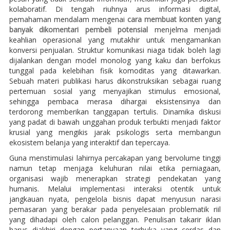
kolaboratif. Di tengah riuhnya arus informasi digital,
pemahaman mendalam mengenai
cara membuat konten yang
banyak dikomentari pembeli potensial
menjelma menjadi
keahlian operasional yang mutakhir untuk mengamankan
konversi penjualan. Struktur komunikasi niaga tidak boleh lagi
dijalankan dengan model monolog yang kaku dan berfokus
tunggal pada kelebihan fisik komoditas yang ditawarkan.
Sebuah materi publikasi harus dikonstruksikan sebagai ruang
pertemuan sosial yang menyajikan stimulus emosional,
sehingga pembaca merasa dihargai eksistensinya dan
terdorong memberikan tanggapan tertulis. Dinamika diskusi
yang padat di bawah unggahan produk terbukti menjadi faktor
krusial yang mengikis jarak psikologis serta membangun
ekosistem belanja yang interaktif dan tepercaya.
Guna menstimulasi lahirnya percakapan yang bervolume tinggi
namun tetap menjaga keluhuran nilai etika perniagaan,
organisasi wajib menerapkan strategi pendekatan yang
humanis. Melalui implementasi interaksi otentik untuk
jangkauan nyata, pengelola bisnis dapat menyusun narasi
pemasaran yang berakar pada penyelesaian problematik riil
yang dihadapi oleh calon pelanggan. Penulisan takarir iklan
harus diakhiri dengan pertanyaan terbuka yang cerdas dan