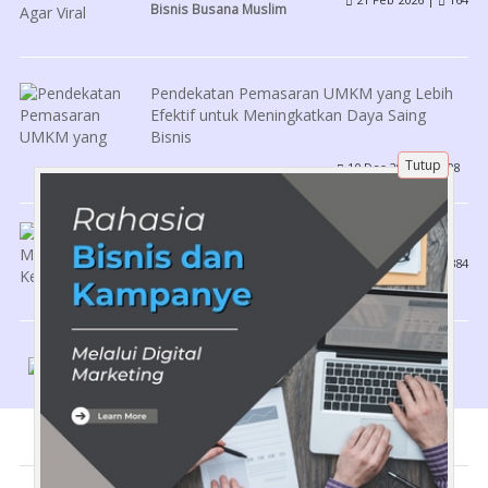
Bisnis Busana Muslim
Pendekatan Pemasaran UMKM yang Lebih
Efektif untuk Meningkatkan Daya Saing
Bisnis
Tutup
10 Des 2025 |
208
Tutorial
Faedah Mengingat Kematian
8 Nov 2018 |
2384
Religi
Tentang Kami
Artikel