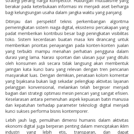
strategi perang harga kompetitor. Hubungan mutualisme yang
berakar pada keterbukaan informasi ini menjadi aset berharga
bagi kelungsungan usaha dalam jangka waktu yang panjang.
Ditinjau dari perspektif teknis perkembangan algoritma
pemeringkatan sistem niaga digital, eksistensi percakapan yang
padat memberikan kontribusi besar bagi peningkatan visibilitas
toko. Sistem kecerdasan buatan masa kini dirancang untuk
memberikan prioritas penayangan pada konten-konten jualan
yang terbukti mampu menahan perhatian pengguna dalam
durasi yang lama. Narasi spontan dan ulasan jujur yang ditulis
oleh konsumen asli secara tidak langsung akan membentuk
jaringan kata kunci baru yang relevan dengan tren pencarian
masyarakat luas. Dengan demikian, penataan kolom komentar
yang bijaksana bukan lagi sekadar pelengkap aktivitas layanan
pelanggan konvensional, melainkan telah bergeser menjadi
bagian dari strategi optimasi mesin pencari yang sangat efisien.
Keselarasan antara pemenuhan aspek kepuasan batin manusia
dan kepatuhan terhadap parameter teknologi digital menjadi
kunci sukses performa bisnis kontemporer.
Lebih jauh lagi, pemulihan dimensi humanis dalam aktivitas
ekonomi digital juga berperan penting dalam menciptakan iklim
industri yang lebih etis, transparan, dan dapat