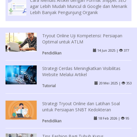
Cara Menulis Artikel dengan Format Snippet SEO
agar Lebih Mudah Muncul di Google dan Menarik
Lebih Banyak Pengunjung Organik
Tryout Online Uji Kompetensi: Persiapan
Optimal untuk ATLM
14 Jun 2025 |
377
Pendidikan
Strategi Cerdas Meningkatkan Visibilitas
Website Melalui Artikel
20 Mei 2025 |
353
Tutorial
Strategi Tryout Online dan Latihan Soal
untuk Persiapan SNBT Kedokteran
18 Feb 2026 |
95
Pendidikan
Tips Fashion Bagi Tubuh Kurus