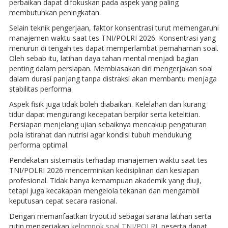
perbaikan dapat difokuskan pada aspek yang paling
membutuhkan peningkatan.
Selain teknik pengerjaan, faktor konsentrasi turut memengaruhi
manajemen waktu saat tes TNI/POLRI 2026. Konsentrasi yang
menurun di tengah tes dapat memperlambat pemahaman soal.
Oleh sebab itu, latihan daya tahan mental menjadi bagian
penting dalam persiapan. Membiasakan diri mengerjakan soal
dalam durasi panjang tanpa distraksi akan membantu menjaga
stabilitas performa.
Aspek fisik juga tidak boleh diabaikan. Kelelahan dan kurang
tidur dapat mengurangi kecepatan berpikir serta ketelitian.
Persiapan menjelang ujian sebaiknya mencakup pengaturan
pola istirahat dan nutrisi agar kondisi tubuh mendukung
performa optimal.
Pendekatan sistematis terhadap manajemen waktu saat tes
TNI/POLRI 2026 mencerminkan kedisiplinan dan kesiapan
profesional. Tidak hanya kemampuan akademik yang diuji,
tetapi juga kecakapan mengelola tekanan dan mengambil
keputusan cepat secara rasional.
Dengan memanfaatkan tryout.id sebagai sarana latihan serta
rutin mengerjakan
kelompok soal TNI/POLRI
, peserta dapat