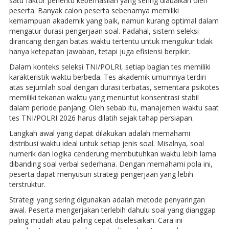
satu faktor penentu keberhasilan yang sering diabaikan oleh
peserta. Banyak calon peserta sebenarnya memiliki
kemampuan akademik yang baik, namun kurang optimal dalam
mengatur durasi pengerjaan soal. Padahal, sistem seleksi
dirancang dengan batas waktu tertentu untuk mengukur tidak
hanya ketepatan jawaban, tetapi juga efisiensi berpikir.
Dalam konteks seleksi TNI/POLRI, setiap bagian tes memiliki
karakteristik waktu berbeda. Tes akademik umumnya terdiri
atas sejumlah soal dengan durasi terbatas, sementara psikotes
memiliki tekanan waktu yang menuntut konsentrasi stabil
dalam periode panjang. Oleh sebab itu, manajemen waktu saat
tes TNI/POLRI 2026 harus dilatih sejak tahap persiapan.
Langkah awal yang dapat dilakukan adalah memahami
distribusi waktu ideal untuk setiap jenis soal. Misalnya, soal
numerik dan logika cenderung membutuhkan waktu lebih lama
dibanding soal verbal sederhana. Dengan memahami pola ini,
peserta dapat menyusun strategi pengerjaan yang lebih
terstruktur.
Strategi yang sering digunakan adalah metode penyaringan
awal. Peserta mengerjakan terlebih dahulu soal yang dianggap
paling mudah atau paling cepat diselesaikan. Cara ini