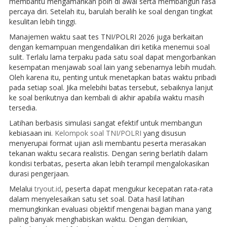
membantu mengamankan poin di awal serta membangun rasa
percaya diri. Setelah itu, barulah beralih ke soal dengan tingkat
kesulitan lebih tinggi.
Manajemen waktu saat tes TNI/POLRI 2026 juga berkaitan
dengan kemampuan mengendalikan diri ketika menemui soal
sulit. Terlalu lama terpaku pada satu soal dapat mengorbankan
kesempatan menjawab soal lain yang sebenarnya lebih mudah.
Oleh karena itu, penting untuk menetapkan batas waktu pribadi
pada setiap soal. Jika melebihi batas tersebut, sebaiknya lanjut
ke soal berikutnya dan kembali di akhir apabila waktu masih
tersedia.
Latihan berbasis simulasi sangat efektif untuk membangun
kebiasaan ini.
Kelompok soal TNI/POLRI
yang disusun
menyerupai format ujian asli membantu peserta merasakan
tekanan waktu secara realistis. Dengan sering berlatih dalam
kondisi terbatas, peserta akan lebih terampil mengalokasikan
durasi pengerjaan.
Melalui
tryout.id
, peserta dapat mengukur kecepatan rata-rata
dalam menyelesaikan satu set soal. Data hasil latihan
memungkinkan evaluasi objektif mengenai bagian mana yang
paling banyak menghabiskan waktu. Dengan demikian,