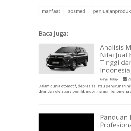
manfaat
sosmed
penjualanproduk
Baca Juga:
Analisis 
Nilai Jua
Tinggi da
Indonesia
29
Gaya Hidup
Dalam dunia otomotif, depresiasi atau penurunan n
dihindari oleh para pemilik mobil, namun fenomena un
Panduan 
Profesion