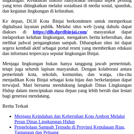
lingkungan. Kesadaran hukum masyarakat menjadi aspek penting
yang terus ditingkatkan melalui sosialisasi di media sosial, spanduk,
dan kegiatan lingkungan di kelurahan.
Ke depan, DLH Kota Binjai berkomitmen untuk memperkuat
digitalisasi layanan publik. Melalui situs web (yang dahulu dapat
diakses di
https://dlh.dprdbinjai.com/
masyarakat dapat
melaporkan keluhan lingkungan, mengakses berita kebersihan, dan
melihat jadwal pengangkutan sampah. Diharapkan situs ini dapat
segera kembali aktif sebagai portal resmi yang memberikan edukasi
dan informasi terpercaya seputar lingkungan Binjai.
Menjaga lingkungan bukan hanya tanggung jawab pemerintah,
tetapi juga seluruh lapisan masyarakat. Dengan kolaborasi antara
pemerintah kota, sekolah, komunitas, dan warga, cita-cita
menjadikan Kota Binjai sebagai kota hijau dan berkelanjutan dapat
terwujud. Mari bersama mendukung langkah Dinas Lingkungan
Hidup dalam menciptakan masa depan yang lebih bersih dan lestari
bagi generasi mendatang.
Berita Terkait
Menjaga Keindahan dan Kebersihan Kota Ambon Melalui
Peran Dinas Lingkungan Hidup
Pengelolaan Sampah Terpadu di Provinsi Kepulauan Riau,
Tantangan dan Peluang