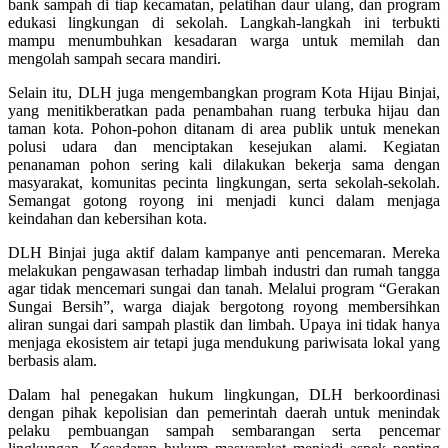
bank sampah di tiap kecamatan, pelatihan daur ulang, dan program
edukasi lingkungan di sekolah. Langkah-langkah ini terbukti
mampu menumbuhkan kesadaran warga untuk memilah dan
mengolah sampah secara mandiri.
Selain itu, DLH juga mengembangkan program Kota Hijau Binjai,
yang menitikberatkan pada penambahan ruang terbuka hijau dan
taman kota. Pohon-pohon ditanam di area publik untuk menekan
polusi udara dan menciptakan kesejukan alami. Kegiatan
penanaman pohon sering kali dilakukan bekerja sama dengan
masyarakat, komunitas pecinta lingkungan, serta sekolah-sekolah.
Semangat gotong royong ini menjadi kunci dalam menjaga
keindahan dan kebersihan kota.
DLH Binjai juga aktif dalam kampanye anti pencemaran. Mereka
melakukan pengawasan terhadap limbah industri dan rumah tangga
agar tidak mencemari sungai dan tanah. Melalui program “Gerakan
Sungai Bersih”, warga diajak bergotong royong membersihkan
aliran sungai dari sampah plastik dan limbah. Upaya ini tidak hanya
menjaga ekosistem air tetapi juga mendukung pariwisata lokal yang
berbasis alam.
Dalam hal penegakan hukum lingkungan, DLH berkoordinasi
dengan pihak kepolisian dan pemerintah daerah untuk menindak
pelaku pembuangan sampah sembarangan serta pencemar