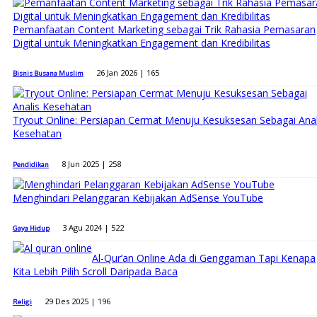
Pemanfaatan Content Marketing sebagai Trik Rahasia Pemasaran
Digital untuk Meningkatkan Engagement dan Kredibilitas
26 Jan 2026 |
165
Bisnis Busana Muslim
Tryout Online: Persiapan Cermat Menuju Kesuksesan Sebagai Anal
Kesehatan
8 Jun 2025 |
258
Pendidikan
Menghindari Pelanggaran Kebijakan AdSense YouTube
3 Agu 2024 |
522
Gaya Hidup
Al-Qur’an Online Ada di Genggaman Tapi Kenapa
Kita Lebih Pilih Scroll Daripada Baca
29 Des 2025 |
196
Religi