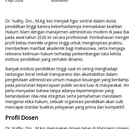
5 Apr 2026
83x
Admin
Dr. Yudhy, Drs., M.Ag. kini menjadi figur sentral dalam dunia
pendidikan tinggi karena keberhasilannya memadukan keahlian
Hukum Islam dengan manajemen administrasi modern di Jawa Ba
pada awal tahun 2026 ini secara profesional. Pembahasan menge
profil beliau memiliki urgensi tinggi untuk menginspirasi praktisi,
memberikan manfaat akademik bagi mahasiswa, serta menjaga
relevansi keilmuan hukum terhadap perkembangan tata kelola
institusi pendidikan yang semakin dinamis.
Banyak institusi pendidikan tinggi saat ini sering menghadapi
tantangan berat terkait transparansi dan akuntabilitas dalam
pengelolaan administrasi umum maupun keuangan yang berdamp
pada penurunan kepercayaan publik secara luas di masyarakat. A
perlu menyadari bahwa tanpa adanya kepemimpinan yang
berlandaskan nilai-nilai integritas serta pemahaman mendalam
mengenai etika hukum, sebuah organisasi pendidikan akan sulit
mencapai standar kualitas pelayanan yang prima dan kompetitif.
Profil Dosen
Dr. Yudhy, Drs., M.Ag. merupakan dosen tetap di Ma’soem Univers