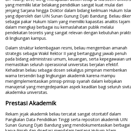
yang memiliki latar belakang pendidikan sangat kuat mulai dari
jenjang Sarjana hingga Doktor dalam bidang keilmuan Hukum Isl
yang diperoleh dari UIN Sunan Gunung Djati Bandung. Beliau diken
sebagai pakar Hukum Islam yang memiliki kapasitas analitis tajam
dalam mengkaji berbagai isu kemaslahatan publik melalui
pendekatan teoretis yang sangat relevan dengan kebutuhan prakti
di lingkungan kampus.
Dalam struktur kelembagaan resmi, beliau mengemban amanah
strategis sebagai Wakil Rektor II yang bertanggung jawab penuh
pada bidang administrasi umum, keuangan, serta kepegawaian un
memastikan seluruh operasional universitas berjalan efektif.
Kehadiran beliau sebagai dosen sekaligus pimpinan memberikan
warna tersendiri bagi lingkungan akademik karena mampu
mengimplementasikan prinsip-prinsip syariah dalam kebijakan
manajerial yang mengedepankan aspek keadilan bagi seluruh sivit
akademika universitas.
Prestasi Akademik
Rekam jejak akademik beliau tercatat sangat otoritatif dalam
Pangkalan Data Pendidikan Tinggi serta repositori akademik UIN
Sunan Gunung Djati Bandung yang mendokumentasikan berbagai
karya ilmiah dan disertasi mendalam tentang Hukum Islam.