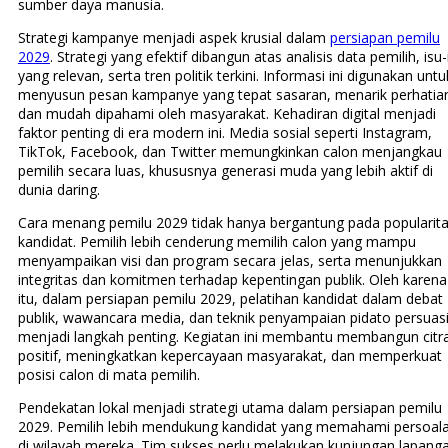
sumber daya manusia.
Strategi kampanye menjadi aspek krusial dalam
persiapan pemilu
2029
. Strategi yang efektif dibangun atas analisis data pemilih, isu-
yang relevan, serta tren politik terkini. Informasi ini digunakan untu
menyusun pesan kampanye yang tepat sasaran, menarik perhatia
dan mudah dipahami oleh masyarakat. Kehadiran digital menjadi
faktor penting di era modern ini. Media sosial seperti Instagram,
TikTok, Facebook, dan Twitter memungkinkan calon menjangkau
pemilih secara luas, khususnya generasi muda yang lebih aktif di
dunia daring.
Cara menang pemilu 2029 tidak hanya bergantung pada popularit
kandidat. Pemilih lebih cenderung memilih calon yang mampu
menyampaikan visi dan program secara jelas, serta menunjukkan
integritas dan komitmen terhadap kepentingan publik. Oleh karena
itu, dalam persiapan pemilu 2029, pelatihan kandidat dalam debat
publik, wawancara media, dan teknik penyampaian pidato persuasi
menjadi langkah penting. Kegiatan ini membantu membangun citr
positif, meningkatkan kepercayaan masyarakat, dan memperkuat
posisi calon di mata pemilih.
Pendekatan lokal menjadi strategi utama dalam persiapan pemilu
2029. Pemilih lebih mendukung kandidat yang memahami persoal
di wilayah mereka. Tim sukses perlu melakukan kunjungan lapang