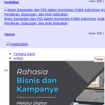
4 Des 2025 |
Pendidikan
Anies Baswedan dan PKS dalam Konstelasi Politik Indonesia: Jejak
Pemikiran, Dukungan, dan Arah Kebijakan
25 Jan 2026 |
Tutorial
Tentang Kami
Artikel
Tutup
Disclaimer
Copyright © Busana-Muslimah.com 2018 - All rights reserved