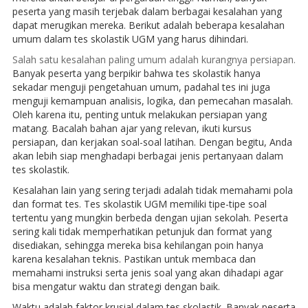
peserta yang masih terjebak dalam berbagai kesalahan yang
dapat merugikan mereka. Berikut adalah beberapa kesalahan
umum dalam tes skolastik UGM yang harus dihindari.
Salah satu kesalahan paling umum adalah kurangnya persiapan.
Banyak peserta yang berpikir bahwa tes skolastik hanya
sekadar menguji pengetahuan umum, padahal tes ini juga
menguji kemampuan analisis, logika, dan pemecahan masalah.
Oleh karena itu, penting untuk melakukan persiapan yang
matang. Bacalah bahan ajar yang relevan, ikuti kursus
persiapan, dan kerjakan soal-soal latihan. Dengan begitu, Anda
akan lebih siap menghadapi berbagai jenis pertanyaan dalam
tes skolastik.
Kesalahan lain yang sering terjadi adalah tidak memahami pola
dan format tes. Tes skolastik UGM memiliki tipe-tipe soal
tertentu yang mungkin berbeda dengan ujian sekolah. Peserta
sering kali tidak memperhatikan petunjuk dan format yang
disediakan, sehingga mereka bisa kehilangan poin hanya
karena kesalahan teknis. Pastikan untuk membaca dan
memahami instruksi serta jenis soal yang akan dihadapi agar
bisa mengatur waktu dan strategi dengan baik.
Waktu adalah faktor krusial dalam tes skolastik. Banyak peserta