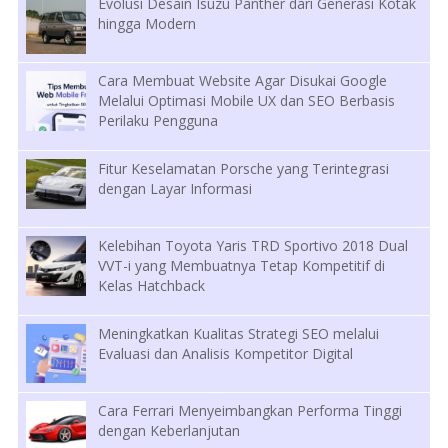
Evolusi Desain Isuzu Panther dari Generasi Kotak
hingga Modern
Cara Membuat Website Agar Disukai Google
Melalui Optimasi Mobile UX dan SEO Berbasis
Perilaku Pengguna
Fitur Keselamatan Porsche yang Terintegrasi
dengan Layar Informasi
Kelebihan Toyota Yaris TRD Sportivo 2018 Dual
VVT-i yang Membuatnya Tetap Kompetitif di
Kelas Hatchback
Meningkatkan Kualitas Strategi SEO melalui
Evaluasi dan Analisis Kompetitor Digital
Cara Ferrari Menyeimbangkan Performa Tinggi
dengan Keberlanjutan