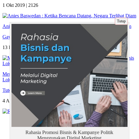
1 Okt 2019 |
2126
Tutup
Anies Baswedan : Ketika Bencana Datang, Negara Terlihat Diam
Gaya Hidup
13 Des 2025 |
190
Meningkatkan Efektivitas Tim dan Loyalitas Pelanggan Berbasis
Lokasi di Tahun 2026
Tutorial
4 Apr 2026 |
153
Tentang Kami
Artikel
Rahasia Promosi Bisnis & Kampanye Politik
Disclaimer
Menggunakan Digital Marketing