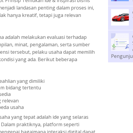
i. Prinsip
Temukan ide & inspirasi bisnis
enjadi landasan penting dalam proses ini,
k hanya kreatif, tetapi juga relevan
a adalah melakukan evaluasi terhadap
ampilan, minat, pengalaman, serta sumber
ensi tersebut, pelaku usaha dapat memilih
Pengunju
ondisi yang ada. Berikut beberapa
ahlian yang dimiliki
am bidang tertentu
sedia
 relevan
beda usaha
aha yang tepat adalah ide yang selaras
 Dalam praktiknya, platform seperti
genai bagaimana interaksi digital dapat