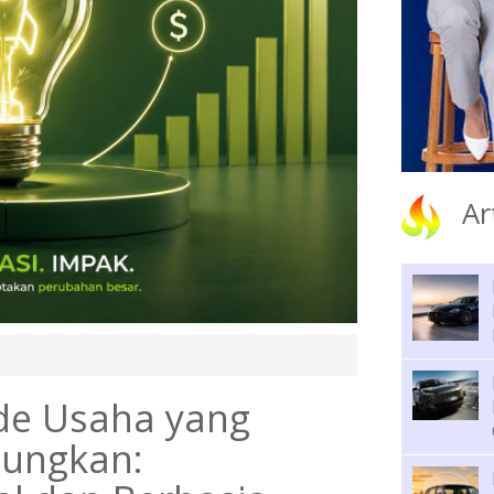
Ar
de Usaha yang
ungkan: