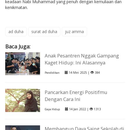
keadaan Nabi Muhammad yang penuh dengan kemuliaan dan
kenikmatan.
ad duha
surat ad duha
juz amma
Baca Juga:
Anak Pesantren Nggak Gampang
Kaget Hidup: Ini Alasannya
14 Mei 2025 |
384
Pendidikan
Pancarkan Energi Positifmu
Dengan Cara Ini
14 Jan 2022 |
1313
Gaya Hidup
Membangun Daya Saing Sekolah di