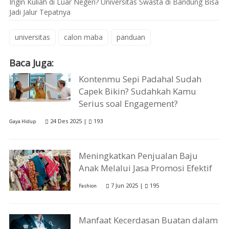
Ingin Kuliah di Luar Negeri? Universitas Swasta di Bandung Bisa
Jadi Jalur Tepatnya
universitas
calon maba
panduan
Baca Juga:
Kontenmu Sepi Padahal Sudah
Capek Bikin? Sudahkah Kamu
Serius soal Engagement?
24 Des 2025 |
193
Gaya Hidup
Meningkatkan Penjualan Baju
Anak Melalui Jasa Promosi Efektif
7 Jun 2025 |
195
Fashion
Manfaat Kecerdasan Buatan dalam