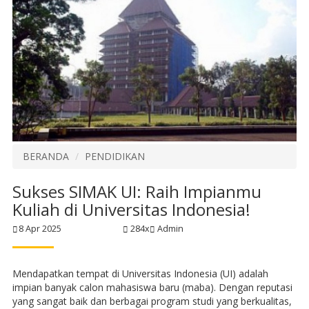
BERANDA
PENDIDIKAN
Sukses SIMAK UI: Raih Impianmu
Kuliah di Universitas Indonesia!
8 Apr 2025
284x
Admin
Mendapatkan tempat di Universitas Indonesia (UI) adalah
impian banyak calon mahasiswa baru (maba). Dengan reputasi
yang sangat baik dan berbagai program studi yang berkualitas,