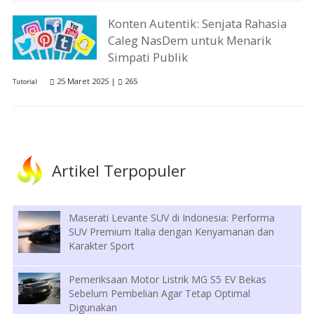
Konten Autentik: Senjata Rahasia
Caleg NasDem untuk Menarik
Simpati Publik
25 Maret 2025 |
265
Tutorial
Artikel Terpopuler
Maserati Levante SUV di Indonesia: Performa
SUV Premium Italia dengan Kenyamanan dan
Karakter Sport
Pemeriksaan Motor Listrik MG S5 EV Bekas
Sebelum Pembelian Agar Tetap Optimal
Digunakan