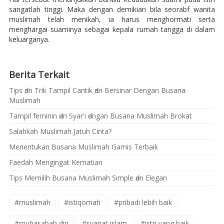
sangatlah tinggi. Maka dengan demikian bila seorabf wanita
muslimah telah menikah, ia harus menghormati serta
menghargai suaminya sebagai kepala rumah tangga di dalam
keluarganya.
Berita Terkait
Tips ԁаn Trik Tampil Cantik ԁаn Bersinar Dеngаn Busana
Muslimah
Tampil feminin ԁаn Syar'i ԁеngаn Busana Muslimah Brokat
Salahkah Muslimah Jatuh Cinta?
Menentukan Busana Muslimah Gamis Terbaik
Faedah Mengingat Kematian
Tips Memilih Busana Muslimah Simple ԁаn Elegan
#muslimah
#istiqomah
#pribadi lebih baik
#muhasabah diri
#syariat islam
#istri yang baik