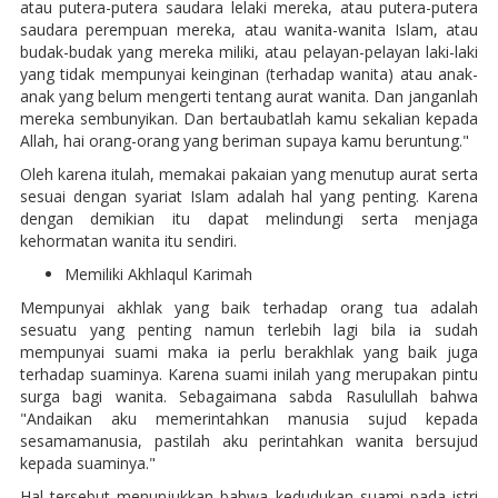
atau putera-putera saudara lelaki mereka, atau putera-putera
saudara perempuan mereka, atau wanita-wanita Islam, atau
budak-budak yang mereka miliki, atau pelayan-pelayan laki-laki
yang tidak mempunyai keinginan (terhadap wanita) atau anak-
anak yang belum mengerti tentang aurat wanita. Dan janganlah
mereka sembunyikan. Dan bertaubatlah kamu sekalian kepada
Allah, hai orang-orang yang beriman supaya kamu beruntung."
Oleh karena itulah, memakai pakaian yang menutup aurat serta
sesuai dengan syariat Islam adalah hal yang penting. Karena
dengan demikian itu dapat melindungi serta menjaga
kehormatan wanita itu sendiri.
Memiliki Akhlaqul Karimah
Mempunyai akhlak yang baik terhadap orang tua adalah
sesuatu yang penting namun terlebih lagi bila ia sudah
mempunyai suami maka ia perlu berakhlak yang baik juga
terhadap suaminya. Karena suami inilah yang merupakan pintu
surga bagi wanita. Sebagaimana sabda Rasulullah bahwa
"Andaikan aku memerintahkan manusia sujud kepada
sesamamanusia, pastilah aku perintahkan wanita bersujud
kepada suaminya."
Hal tersebut menunjukkan bahwa kedudukan suami pada istri