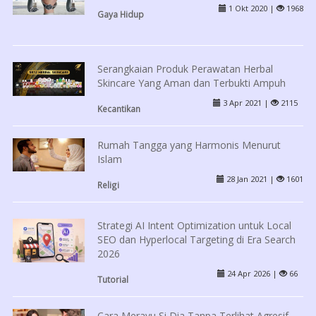
1 Okt 2020 |
1968
Gaya Hidup
Serangkaian Produk Perawatan Herbal
Skincare Yang Aman dan Terbukti Ampuh
3 Apr 2021 |
2115
Kecantikan
Rumah Tangga yang Harmonis Menurut
Islam
28 Jan 2021 |
1601
Religi
Strategi AI Intent Optimization untuk Local
SEO dan Hyperlocal Targeting di Era Search
2026
24 Apr 2026 |
66
Tutorial
Cara Merayu Si Dia Tanpa Terlihat Agresif