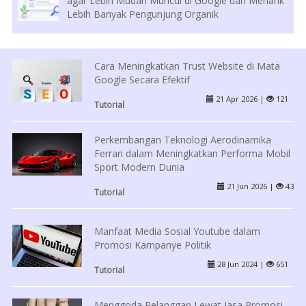
agar Lebih Mudah Muncul di Google dan Menarik
Lebih Banyak Pengunjung Organik
Cara Meningkatkan Trust Website di Mata
Google Secara Efektif
21 Apr 2026 |
121
Tutorial
Perkembangan Teknologi Aerodinamika
Ferrari dalam Meningkatkan Performa Mobil
Sport Modern Dunia
21 Jun 2026 |
43
Tutorial
Manfaat Media Sosial Youtube dalam
Promosi Kampanye Politik
28 Jun 2024 |
651
Tutorial
Menggoda Pelanggan Lewat Jasa Promosi