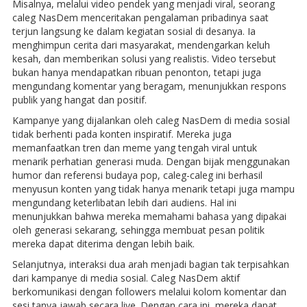
Misalnya, melalui video pendek yang menjadi viral, seorang
caleg NasDem menceritakan pengalaman pribadinya saat
terjun langsung ke dalam kegiatan sosial di desanya. Ia
menghimpun cerita dari masyarakat, mendengarkan keluh
kesah, dan memberikan solusi yang realistis. Video tersebut
bukan hanya mendapatkan ribuan penonton, tetapi juga
mengundang komentar yang beragam, menunjukkan respons
publik yang hangat dan positif.
Kampanye yang dijalankan oleh caleg NasDem di media sosial
tidak berhenti pada konten inspiratif. Mereka juga
memanfaatkan tren dan meme yang tengah viral untuk
menarik perhatian generasi muda. Dengan bijak menggunakan
humor dan referensi budaya pop, caleg-caleg ini berhasil
menyusun konten yang tidak hanya menarik tetapi juga mampu
mengundang keterlibatan lebih dari audiens. Hal ini
menunjukkan bahwa mereka memahami bahasa yang dipakai
oleh generasi sekarang, sehingga membuat pesan politik
mereka dapat diterima dengan lebih baik.
Selanjutnya, interaksi dua arah menjadi bagian tak terpisahkan
dari kampanye di media sosial. Caleg NasDem aktif
berkomunikasi dengan followers melalui kolom komentar dan
sesi tanya jawab secara live. Dengan cara ini, mereka dapat