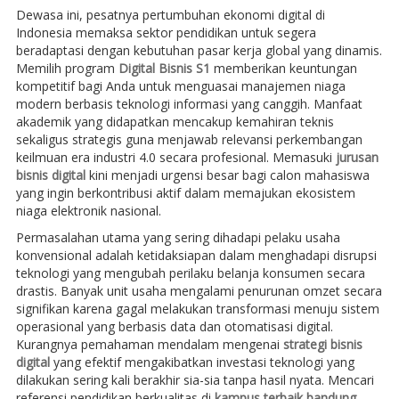
Dewasa ini, pesatnya pertumbuhan ekonomi digital di
Indonesia memaksa sektor pendidikan untuk segera
beradaptasi dengan kebutuhan pasar kerja global yang dinamis.
Memilih program
Digital Bisnis S1
memberikan keuntungan
kompetitif bagi Anda untuk menguasai manajemen niaga
modern berbasis teknologi informasi yang canggih. Manfaat
akademik yang didapatkan mencakup kemahiran teknis
sekaligus strategis guna menjawab relevansi perkembangan
keilmuan era industri 4.0 secara profesional. Memasuki
jurusan
bisnis digital
kini menjadi urgensi besar bagi calon mahasiswa
yang ingin berkontribusi aktif dalam memajukan ekosistem
niaga elektronik nasional.
Permasalahan utama yang sering dihadapi pelaku usaha
konvensional adalah ketidaksiapan dalam menghadapi disrupsi
teknologi yang mengubah perilaku belanja konsumen secara
drastis. Banyak unit usaha mengalami penurunan omzet secara
signifikan karena gagal melakukan transformasi menuju sistem
operasional yang berbasis data dan otomatisasi digital.
Kurangnya pemahaman mendalam mengenai
strategi bisnis
digital
yang efektif mengakibatkan investasi teknologi yang
dilakukan sering kali berakhir sia-sia tanpa hasil nyata. Mencari
referensi pendidikan berkualitas di
kampus terbaik bandung