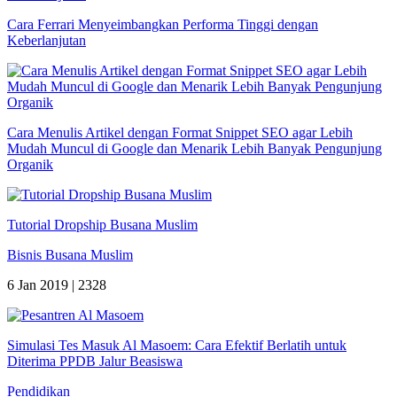
Cara Ferrari Menyeimbangkan Performa Tinggi dengan
Keberlanjutan
Cara Menulis Artikel dengan Format Snippet SEO agar Lebih
Mudah Muncul di Google dan Menarik Lebih Banyak Pengunjung
Organik
Tutorial Dropship Busana Muslim
Bisnis Busana Muslim
6 Jan 2019 |
2328
Simulasi Tes Masuk Al Masoem: Cara Efektif Berlatih untuk
Diterima PPDB Jalur Beasiswa
Pendidikan