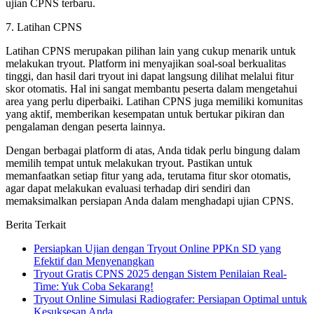
ujian CPNS terbaru.
7. Latihan CPNS
Latihan CPNS merupakan pilihan lain yang cukup menarik untuk
melakukan tryout. Platform ini menyajikan soal-soal berkualitas
tinggi, dan hasil dari tryout ini dapat langsung dilihat melalui fitur
skor otomatis. Hal ini sangat membantu peserta dalam mengetahui
area yang perlu diperbaiki. Latihan CPNS juga memiliki komunitas
yang aktif, memberikan kesempatan untuk bertukar pikiran dan
pengalaman dengan peserta lainnya.
Dengan berbagai platform di atas, Anda tidak perlu bingung dalam
memilih tempat untuk melakukan tryout. Pastikan untuk
memanfaatkan setiap fitur yang ada, terutama fitur skor otomatis,
agar dapat melakukan evaluasi terhadap diri sendiri dan
memaksimalkan persiapan Anda dalam menghadapi ujian CPNS.
Berita Terkait
Persiapkan Ujian dengan Tryout Online PPKn SD yang
Efektif dan Menyenangkan
Tryout Gratis CPNS 2025 dengan Sistem Penilaian Real-
Time: Yuk Coba Sekarang!
Tryout Online Simulasi Radiografer: Persiapan Optimal untuk
Kesuksesan Anda