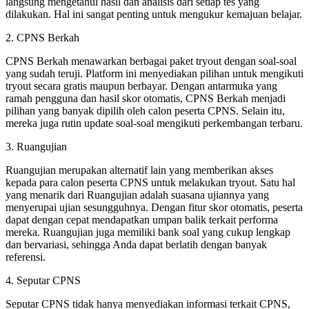
langsung mengetahui hasil dan analisis dari setiap tes yang
dilakukan. Hal ini sangat penting untuk mengukur kemajuan belajar.
2. CPNS Berkah
CPNS Berkah menawarkan berbagai paket tryout dengan soal-soal
yang sudah teruji. Platform ini menyediakan pilihan untuk mengikuti
tryout secara gratis maupun berbayar. Dengan antarmuka yang
ramah pengguna dan hasil skor otomatis, CPNS Berkah menjadi
pilihan yang banyak dipilih oleh calon peserta CPNS. Selain itu,
mereka juga rutin update soal-soal mengikuti perkembangan terbaru.
3. Ruangujian
Ruangujian merupakan alternatif lain yang memberikan akses
kepada para calon peserta CPNS untuk melakukan tryout. Satu hal
yang menarik dari Ruangujian adalah suasana ujiannya yang
menyerupai ujian sesungguhnya. Dengan fitur skor otomatis, peserta
dapat dengan cepat mendapatkan umpan balik terkait performa
mereka. Ruangujian juga memiliki bank soal yang cukup lengkap
dan bervariasi, sehingga Anda dapat berlatih dengan banyak
referensi.
4. Seputar CPNS
Seputar CPNS tidak hanya menyediakan informasi terkait CPNS,