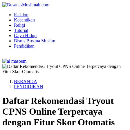
Fashion
Kecantikan
Religi
Tutorial
Gaya Hidup
Bisnis Busana Muslim
Pendidikan
BERANDA
PENDIDIKAN
Daftar Rekomendasi Tryout
CPNS Online Terpercaya
dengan Fitur Skor Otomatis