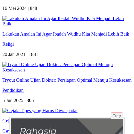
16 Mei 2024 |
848
Lakukan Amalan Ini Agar Ibadah Wudhu Kita Menjadi Lebih Baik
Religi
20 Jan 2021 |
1831
Tryout Online Ujian Dokter: Persiapan Optimal Menuju Kesuksesan
Pendidikan
5 Jun 2025 |
305
Tutup
Gejala Tipes yang Harus Diwaspadai
Gaya Hidup