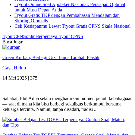
Tryout Online Soal Apoteker Nasional: Persiapan Optimal
untuk Masa Depan Anda
Tryout Gratis TKP dengan Pembahasan Mendalam dan
Skoring Otomatis
Cek Kesiapanmu Lewat Tryout Gratis CPNS Skala Nasional
tryoutCPNSonlineterpercaya
tryout
CPNS
Baca Juga:
Green Kurban, Berbagi Gizi Tanpa Limbah Plastik
Gaya Hidup
14 Mei 2025 |
375
Sahabat, Idul Adha selalu menghadirkan momen penuh kebahagiaan
— saat di mana kita bisa berbagi sekaligus berkumpul bersama
keluarga tercinta. Namun, tanpa disadari, tradisi ...