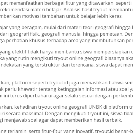
at memanfaatkan berbagai fitur yang ditawarkan, seperti an
rekomendasi materi belajar. Analisis hasil tryout memba
berikan motivasi tambahan untuk belajar lebih keras.
jar yang beragam, mulai dari materi teori geografi hingga l
dari geografi fisik, geografi manusia, hingga pemetaan. De
juga perhatian khusus terhadap area yang membutuhkan p
yang efektif tidak hanya membantu siswa mempersiapkan uj
ka yang rutin mengikuti tryout online geografi biasanya aka
ndekatan yang terstruktur dan terencana, siswa dapat m
tkan, platform seperti tryout.id juga memastikan bahwa se
dak perlu khawatir tentang ketinggalan informasi atau soal 
orm ini terus diperbaharui agar selalu sesuai dengan perke
an, kehadiran tryout online geografi UNBK di platform try
i secara maksimal. Dengan mengikuti tryout ini, siswa tida
gi menjawab soal agar dapat memberikan hasil terbaik.
g terjamin, serta fitur-fitur yang inovatif, tryout.id benar