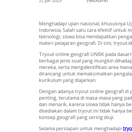
22 Jun 2025
398x
Admin
Menghadapi ujian nasional, khususnya Uj
Indonesia. Salah satu cara efektif untuk
teknologi, siswa bisa mendapatkan peng
materi pelajaran geografi. Di sini, tryou
Tryout online geografi UNBK pada dasar
berbagai jenis soal yang mungkin dihada
mereka, serta mengidentifikasi area mana
dirancang untuk memaksimalkan pengalama
kurikulum yang diajarkan.
Dengan adanya tryout online geografi di pl
penting, terutama di masa-masa yang padat
dan menarik, karena siswa tidak hanya bel
disediakan dalam tryout ini tidak hany
konsep geografi yang sering diuji.
Selama persiapan untuk menghadapi
try