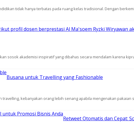
 pendidikan tidak hanya terbatas pada ruang kelas tradisional. Dengan berk
ikut profil dosen berprestasi Al Ma'soem Ryzki Wiryawan a
an sosok akademisi inspiratif yang dibahas secara mendalam karena kipra
Busana untuk Travelling yang Fashionable
 travelling, kebanyakan orang lebih senang apabila mengenakan pakaian sa
Retweet Otomatis dan Cepat: So