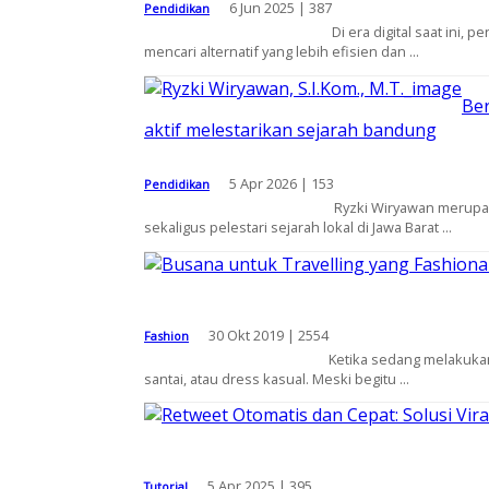
6 Jun 2025 |
387
Pendidikan
Di era digital saat ini,
mencari alternatif yang lebih efisien dan ...
Ber
aktif melestarikan sejarah bandung
5 Apr 2026 |
153
Pendidikan
Ryzki Wiryawan merupak
sekaligus pelestari sejarah lokal di Jawa Barat ...
30 Okt 2019 |
2554
Fashion
Ketika sedang melakukan
santai, atau dress kasual. Meski begitu ...
5 Apr 2025 |
395
Tutorial