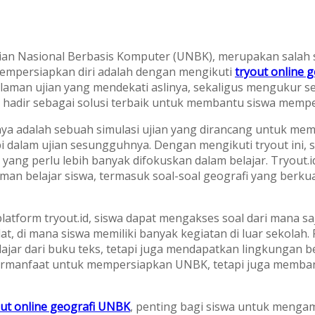
ian Nasional Berbasis Komputer (UNBK), merupakan salah s
 mempersiapkan diri adalah dengan mengikuti
tryout online 
alaman ujian yang mendekati aslinya, sekaligus menguku
t.id hadir sebagai solusi terbaik untuk membantu siswa memp
nya adalah sebuah simulasi ujian yang dirancang untuk m
pi dalam ujian sesungguhnya. Dengan mengikuti tryout ini
 yang perlu lebih banyak difokuskan dalam belajar. Tryout.
n belajar siswa, termasuk soal-soal geografi yang berkua
atform tryout.id, siswa dapat mengakses soal dari mana saja
, di mana siswa memiliki banyak kegiatan di luar sekolah. P
ajar dari buku teks, tetapi juga mendapatkan lingkungan be
a bermanfaat untuk mempersiapkan UNBK, tetapi juga memb
out online geografi UNBK
, penting bagi siswa untuk mengam