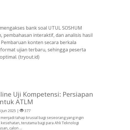
ta mengakses bank soal UTUL SOSHUM
n, pembahasan interaktif, dan analisis hasil
. Pembaruan konten secara berkala
format ujian terbaru, sehingga peserta
imal. (tryout.id)
line Uji Kompetensi: Persiapan
untuk ATLM
 Jun 2025 |
377
menjadi tahap krusial bagi seseorang yang ingin
g kesehatan, terutama bagi para Ahli Teknologi
an, calon ...