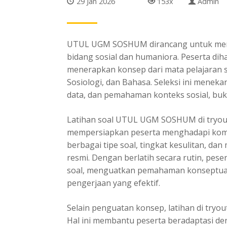
29 Jan 2026
153x
Admin
UTUL UGM SOSHUM dirancang untuk men
bidang sosial dan humaniora. Peserta di
menerapkan konsep dari mata pelajaran se
Sosiologi, dan Bahasa. Seleksi ini meneka
data, dan pemahaman konteks sosial, buk
Latihan soal UTUL
UGM
SOSHUM di tryout
mempersiapkan peserta menghadapi kompl
berbagai tipe soal, tingkat kesulitan, dan
resmi. Dengan berlatih secara rutin, pes
soal, menguatkan pemahaman konseptua
pengerjaan yang efektif.
Selain penguatan konsep, latihan di tryout
Hal ini membantu peserta beradaptasi den