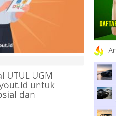
Ar
oal UTUL UGM
yout.id untuk
sial dan