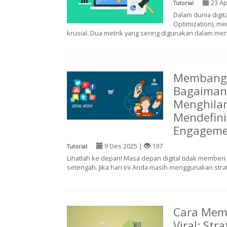
23 Ap
Tutorial
Dalam dunia digi
Optimization), m
krusial. Dua metrik yang sering digunakan dalam menil
Membangu
Bagaimana
Menghila
Mendefin
Engageme
9 Des 2025 |
197
Tutorial
Lihatlah ke depan! Masa depan digital tidak member
setengah. Jika hari ini Anda masih menggunakan stra
Cara Mem
Viral: Str