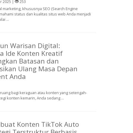
r 2025 |
253
tal marketing, khususnya SEO (Search Engine
emahami status dan kualitas situs web Anda menjadi
ai ...
n Warisan Digital:
 Ide Konten Kreatif
ngkan Batasan dan
isikan Ulang Masa Depan
nt Anda
i ruang bagi keraguan atau konten yang setengah-
tegi konten kemarin, Anda sedang ...
buat Konten TikTok Auto
ategi Terstruktur Berbasis