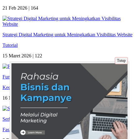
21 Feb 2026 |
164
Strategi Digital Marketing untuk Meningkatkan Visibilitas Website
Tutorial
15 Maret 2026 |
122
Tutup
Fungsi Serum Pencerah Wajah Terbaik
Kecantikan
16 Maret 2022 |
1535
Serba Serbi Jilbab Instant yang Nggak Ada Matinya
Fashion