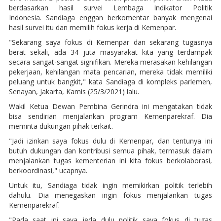
berdasarkan hasil survei Lembaga Indikator Politik
Indonesia. Sandiaga enggan berkomentar banyak mengenai
hasil survei itu dan memilih fokus kerja di Kemenpar.
"Sekarang saya fokus di Kemenpar dan sekarang tugasnya
berat sekali, ada 34 juta masyarakat kita yang terdampak
secara sangat-sangat signifikan. Mereka merasakan kehilangan
pekerjaan, kehilangan mata pencarian, mereka tidak memiliki
peluang untuk bangkit," kata Sandiaga di kompleks parlemen,
Senayan, Jakarta, Kamis (25/3/2021) lalu.
Wakil Ketua Dewan Pembina Gerindra ini mengatakan tidak
bisa sendirian menjalankan program Kemenparekraf. Dia
meminta dukungan pihak terkait.
"Jadi izinkan saya fokus dulu di Kemenpar, dan tentunya ini
butuh dukungan dan kontribusi semua pihak, termasuk dalam
menjalankan tugas kementerian ini kita fokus berkolaborasi,
berkoordinasi," ucapnya.
Untuk itu, Sandiaga tidak ingin memikirkan politik terlebih
dahulu. Dia menegaskan ingin fokus menjalankan tugas
Kemenparekraf.
"Pada saat ini saya jeda dulu politik saya fokus di tugas