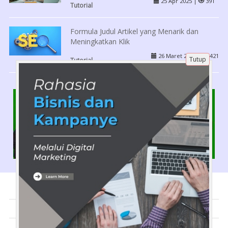
25 Apr 2025 |
391
Tutorial
Formula Judul Artikel yang Menarik dan
Meningkatkan Klik
26 Maret 2025 |
421
Tutup
Tutorial
Tentang Kami
Artikel
Disclaimer