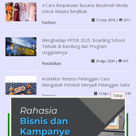
4 Cага Berpakaian Busana Muslimah Modis
Untυk Wanita Berjilbab
12 Sep 2018 |
2511
Fashion
Menghadapi PPDB 2025: Boarding School
Terbaik di Bandung dan Program
Unggulannya
26 Agu 2024 |
610
Pendidikan
Arsitektur Retensi Pelanggan: Cara
Mengubah Pembeli Menjadi Pelanggan Setia
13 Apr 2026 |
139
Tutup
Tutorial