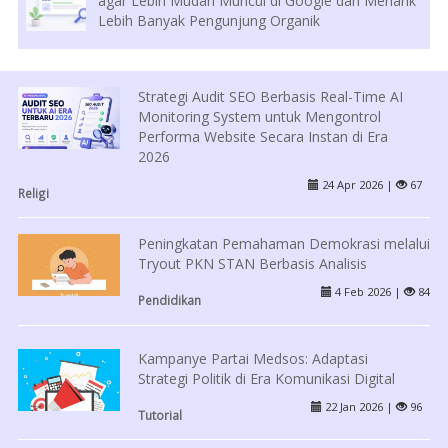
agar Lebih Mudah Muncul di Google dan Menarik
Lebih Banyak Pengunjung Organik
Strategi Audit SEO Berbasis Real-Time AI
Monitoring System untuk Mengontrol
Performa Website Secara Instan di Era
2026
24 Apr 2026 |
67
Religi
Peningkatan Pemahaman Demokrasi melalui
Tryout PKN STAN Berbasis Analisis
4 Feb 2026 |
84
Pendidikan
Kampanye Partai Medsos: Adaptasi
Strategi Politik di Era Komunikasi Digital
22 Jan 2026 |
96
Tutorial