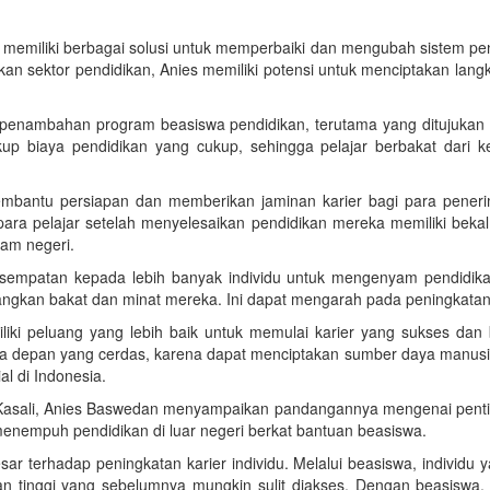
emiliki berbagai solusi untuk memperbaiki dan mengubah sistem pen
kan sektor pendidikan, Anies memiliki potensi untuk menciptakan langk
penambahan program beasiswa pendidikan, terutama yang ditujukan un
up biaya pendidikan yang cukup, sehingga pelajar berbakat dari
embantu persiapan dan memberikan jaminan karier bagi para peneri
 para pelajar setelah menyelesaikan pendidikan mereka memiliki be
lam negeri.
empatan kepada lebih banyak individu untuk mengenyam pendidikan 
ngkan bakat dan minat mereka. Ini dapat mengarah pada peningkatan 
liki peluang yang lebih baik untuk memulai karier yang sukses dan 
a depan yang cerdas, karena dapat menciptakan sumber daya manusia 
l di Indonesia.
asali, Anies Baswedan menyampaikan pandangannya mengenai penting
menempuh pendidikan di luar negeri berkat bantuan beasiswa.
 terhadap peningkatan karier individu. Melalui beasiswa, individu y
an tinggi yang sebelumnya mungkin sulit diakses. Dengan beasis