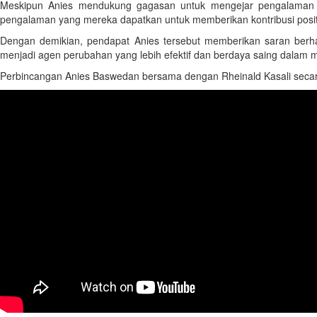
Meskipun Anies mendukung gagasan untuk mengejar pengalaman di
pengalaman yang mereka dapatkan untuk memberikan kontribusi posi
Dengan demikian, pendapat Anies tersebut memberikan saran berha
menjadi agen perubahan yang lebih efektif dan berdaya saing dalam
Perbincangan Anies Baswedan bersama dengan Rheinald Kasali secara l