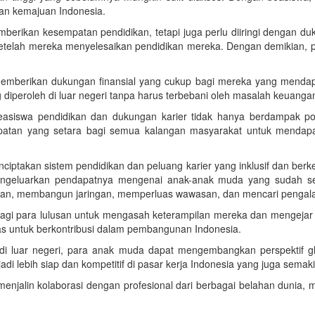
an kemajuan Indonesia.
erikan kesempatan pendidikan, tetapi juga perlu diiringi dengan d
etelah mereka menyelesaikan pendidikan mereka. Dengan demikian, pa
memberikan dukungan finansial yang cukup bagi mereka yang menda
 diperoleh di luar negeri tanpa harus terbebani oleh masalah keuanga
iswa pendidikan dan dukungan karier tidak hanya berdampak positi
tan yang setara bagi semua kalangan masyarakat untuk mendapatk
akan sistem pendidikan dan peluang karier yang inklusif dan berkead
eluarkan pendapatnya mengenai anak-anak muda yang sudah selesa
an, membangun jaringan, memperluas wawasan, dan mencari pengalam
gi para lulusan untuk mengasah keterampilan mereka dan mengejar 
s untuk berkontribusi dalam pembangunan Indonesia.
 di luar negeri, para anak muda dapat mengembangkan perspektif g
ebih siap dan kompetitif di pasar kerja Indonesia yang juga semakin
menjalin kolaborasi dengan profesional dari berbagai belahan dunia