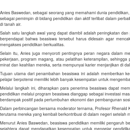
Anies Baswedan, sebagai seorang yang memahami dunia pendidikan, m
sebagai pemimpin di bidang pendidikan dan aktif terlibat dalam perbai
di tanah air.
Salah satu langkah awal yang dapat diambil adalah peningkatan dan 
berpendapat bahwa beasiswa tersebut harus didesain agar mencak
mengakses pendidikan berkualitas.
Selain itu, Anies juga menyoroti pentingnya peran negara dalam m
pekerjaan, program magang, atau pelatihan keterampilan, sehingga
minat dan keahlian mereka, serta mempunyai karier menjanjikan di da
Tujuan utama dari penambahan beasiswa ini adalah memberikan kes
pelajar berpotensi memiliki lebih banyak kesempatan untuk mengemba
Melalui langkah ini, diharapkan para penerima beasiswa dapat memi
pendidikan melalui program beasiswa dianggap sebagai investasi mas
berdampak positif pada pertumbuhan ekonomi dan pembangunan sosia
Dalam perbincangan bersama moderator ternama, Profesor Rhenald K
terutama mereka yang kembali berkontribusi di dalam negeri setelah 
Menurut Anies Baswedan, beasiswa pendidikan memiliki pengaruh besar
sejahtera dapat mendapatkan kesempatan untuk mengejar pendidik