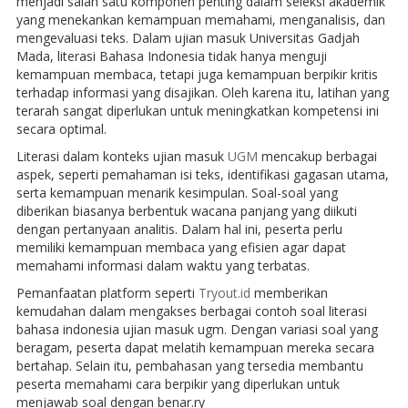
menjadi salah satu komponen penting dalam seleksi akademik
yang menekankan kemampuan memahami, menganalisis, dan
mengevaluasi teks. Dalam ujian masuk Universitas Gadjah
Mada, literasi Bahasa Indonesia tidak hanya menguji
kemampuan membaca, tetapi juga kemampuan berpikir kritis
terhadap informasi yang disajikan. Oleh karena itu, latihan yang
terarah sangat diperlukan untuk meningkatkan kompetensi ini
secara optimal.
Literasi dalam konteks ujian masuk
UGM
mencakup berbagai
aspek, seperti pemahaman isi teks, identifikasi gagasan utama,
serta kemampuan menarik kesimpulan. Soal-soal yang
diberikan biasanya berbentuk wacana panjang yang diikuti
dengan pertanyaan analitis. Dalam hal ini, peserta perlu
memiliki kemampuan membaca yang efisien agar dapat
memahami informasi dalam waktu yang terbatas.
Pemanfaatan platform seperti
Tryout.id
memberikan
kemudahan dalam mengakses berbagai contoh soal literasi
bahasa indonesia ujian masuk ugm. Dengan variasi soal yang
beragam, peserta dapat melatih kemampuan mereka secara
bertahap. Selain itu, pembahasan yang tersedia membantu
peserta memahami cara berpikir yang diperlukan untuk
menjawab soal dengan benar.ry