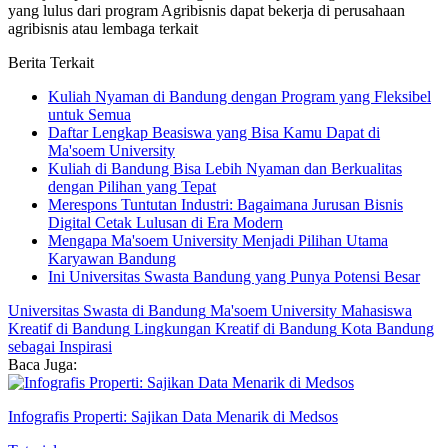
yang lulus dari program Agribisnis dapat bekerja di perusahaan
agribisnis atau lembaga terkait
Berita Terkait
Kuliah Nyaman di Bandung dengan Program yang Fleksibel
untuk Semua
Daftar Lengkap Beasiswa yang Bisa Kamu Dapat di
Ma'soem University
Kuliah di Bandung Bisa Lebih Nyaman dan Berkualitas
dengan Pilihan yang Tepat
Merespons Tuntutan Industri: Bagaimana Jurusan Bisnis
Digital Cetak Lulusan di Era Modern
Mengapa Ma'soem University Menjadi Pilihan Utama
Karyawan Bandung
Ini Universitas Swasta Bandung yang Punya Potensi Besar
Universitas Swasta di Bandung
Ma'soem University
Mahasiswa
Kreatif di Bandung
Lingkungan Kreatif di Bandung
Kota Bandung
sebagai Inspirasi
Baca Juga:
Infografis Properti: Sajikan Data Menarik di Medsos