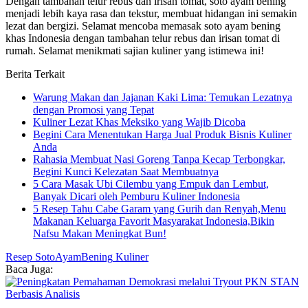
Dengan tambahan telur rebus dan irisan tomat, soto ayam bening
menjadi lebih kaya rasa dan tekstur, membuat hidangan ini semakin
lezat dan bergizi. Selamat mencoba memasak soto ayam bening
khas Indonesia dengan tambahan telur rebus dan irisan tomat di
rumah. Selamat menikmati sajian kuliner yang istimewa ini!
Berita Terkait
Warung Makan dan Jajanan Kaki Lima: Temukan Lezatnya
dengan Promosi yang Tepat
Kuliner Lezat Khas Meksiko yang Wajib Dicoba
Begini Cara Menentukan Harga Jual Produk Bisnis Kuliner
Anda
Rahasia Membuat Nasi Goreng Tanpa Kecap Terbongkar,
Begini Kunci Kelezatan Saat Membuatnya
5 Cara Masak Ubi Cilembu yang Empuk dan Lembut,
Banyak Dicari oleh Pemburu Kuliner Indonesia
5 Resep Tahu Cabe Garam yang Gurih dan Renyah,Menu
Makanan Keluarga Favorit Masyarakat Indonesia,Bikin
Nafsu Makan Meningkat Bun!
Resep
SotoAyamBening
Kuliner
Baca Juga: