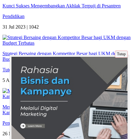
Kunci Sukses Mengembangkan Akhlak Terpuji di Pesantren
Pendidikan
31 Jul 2023 |
1042
Strategi Bersaing dengan Kompetitor Besar bagi UKM dengan
Tutup
Budget Terbatas
Tutorial
5 Apr 2026 |
78
Membangun Jiwa Wirausaha di Kalangan Mahasiswa: Peran
Kampus sebagai Pusat Pengembangan
Pendidikan
26 Maret 2024 |
807